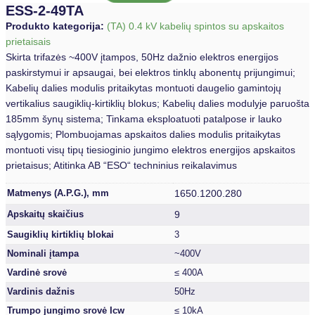
ESS-2-49TA
Produkto kategorija:
(TA) 0.4 kV kabelių spintos su apskaitos
prietaisais
Skirta trifazės ~400V įtampos, 50Hz dažnio elektros energijos
paskirstymui ir apsaugai, bei elektros tinklų abonentų prijungimui;
Kabelių dalies modulis pritaikytas montuoti daugelio gamintojų
vertikalius saugiklių-kirtiklių blokus; Kabelių dalies modulyje paruošta
185mm šynų sistema; Tinkama eksploatuoti patalpose ir lauko
sąlygomis; Plombuojamas apskaitos dalies modulis pritaikytas
montuoti visų tipų tiesioginio jungimo elektros energijos apskaitos
prietaisus; Atitinka AB “ESO“ techninius reikalavimus
1650.1200.280
Matmenys (A.P.G.), mm
9
Apskaitų skaičius
Saugiklių kirtiklių blokai
3
Nominali įtampa
~400V
Vardinė srovė
≤ 400A
Vardinis dažnis
50Hz
Trumpo jungimo srovė Icw
≤ 10kA