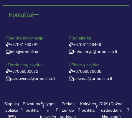
Kontaktai
Bendra informacija
Buhalterija
+37061760791
+37061146466
info@armetlina.lt
buhalterija@armetlina.lt
Pardavimų skyrius
Pirkimų skyrius
+37066580672
+37069879035
pardavimai@armetlina.lt
pirkimai@armetlina.lt
Slapukų
Privatumo
Sąlygos
Prekės
Kokybės
DUK (Dažnai
politika
politika
ir
ženklo
politika
užduodami
(ES)
taisyklės
vadovas
klausimai)
armetlina.lt © 2024. Visos teisės saugomos.