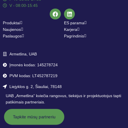
V - 08:00-15:45
Produktai
ES parama
Naujienos
Karjera
Paslaugos
Pagrindinis
Armetlina, UAB
Įmonės kodas: 145278724
PVM kodas: LT452787219
Liejyklos g. 2, Šiauliai, 78148
UAB „Armetlina“ kviečia rangovus, tiekėjus ir projektuotojus tapti
patikimais partneriais.
Tapkite mūsų partneriu