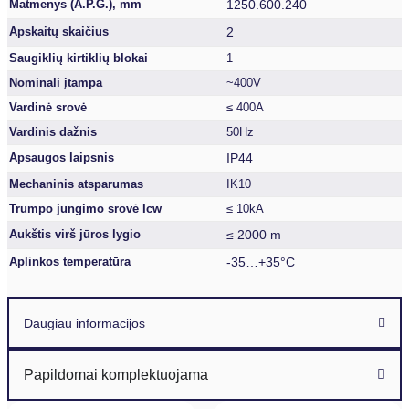
1250.600.240
Matmenys (A.P.G.), mm
2
Apskaitų skaičius
Saugiklių kirtiklių blokai
1
Nominali įtampa
~400V
Vardinė srovė
≤ 400A
Vardinis dažnis
50Hz
IP44
Apsaugos laipsnis
Mechaninis atsparumas
IK10
Trumpo jungimo srovė Icw
≤ 10kA
≤ 2000 m
Aukštis virš jūros lygio
-35…+35°C
Aplinkos temperatūra
Daugiau informacijos
Papildomai komplektuojama