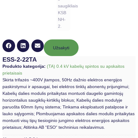
Užsakyti
ESS-2-22TA
Produkto kategorija:
(TA) 0.4 kV kabelių spintos su apskaitos
prietaisais
Skirta trifazės ~400V įtampos, 50Hz dažnio elektros energijos
paskirstymui ir apsaugai, bei elektros tinklų abonentų prijungimui;
Kabelių dalies modulis pritaikytas montuoti daugelio gamintojų
horizontalius saugiklių-kirtiklių blokus; Kabelių dalies modulyje
paruošta 60mm šynų sistema; Tinkama eksploatuoti patalpose ir
lauko sąlygomis; Plombuojamas apskaitos dalies modulis pritaikytas
montuoti visų tipų tiesioginio jungimo elektros energijos apskaitos
prietaisus; Atitinka AB “ESO“ techninius reikalavimus.