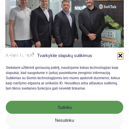
Tvarkykite slapukų sutikimus
2026-06-05
Siekdami užtikrinti geriausią patirtį, naudojame tokias technologijas kaip
slapukai, kad saugotume ir (arba) pasiektume įrenginio informaciją.
Sparking New Ideas: Our Recent Visit to
Sutikimas su šiomis technologijomis leis mums apdoroti duomenis, tokius
SoliTek and BOD Lenses
kaip naršymo elgsena ar unikalūs ID. Nesutikus arba atšaukus sutikimą,
We would like to thank Vladas Sakalauskas, Founding
tam tikros svetainės funkcijos gali neveikti tinkamai.
Member and Board Member of Global BOD...
Sutinku
Nesutinku