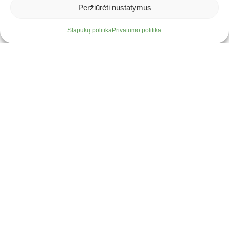
Peržiūrėti nustatymus
Slapukų politika
Privatumo politika
info@armetlina.lt
I - IV 08:00-17:00
V - 08:00-15:45
Produktai
ES parama
Naujienos
Karjera
Paslaugos
Pagrindinis
Armetlina, UAB
Įmonės kodas: 145278724