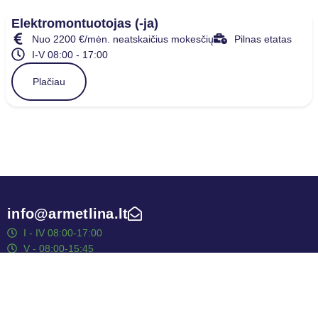
Elektromontuotojas (-ja)
Nuo 2200 €/mėn. neatskaičius mokesčių
Pilnas etatas
I-V 08:00 - 17:00
Plačiau
info@armetlina.lt
I - IV 08:00-17:00
V - 08:00-15:45
Produktai
ES parama
Naujienos
Karjera