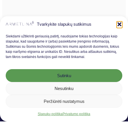
Tvarkykite slapukų sutikimus
Siekdami užtikrinti geriausią patirtį, naudojame tokias technologijas kaip
slapukai, kad saugotume ir (arba) pasiektume įrenginio informaciją.
Sutikimas su šiomis technologijomis leis mums apdoroti duomenis, tokius
kaip naršymo elgsena ar unikalūs ID. Nesutikus arba atšaukus sutikimą,
info@armetlina.lt
tam tikros svetainės funkcijos gali neveikti tinkamai.
I - IV 08:00-17:00
V - 08:00-15:45
Sutinku
Produktai
ES parama
Nesutinku
Naujienos
Karjera
Paslaugos
Pagrindinis
Peržiūrėti nustatymus
Slapukų politika
Privatumo politika
Armetlina, UAB