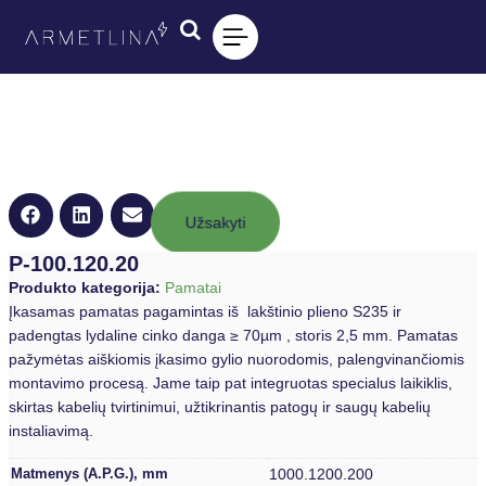
Užsakyti
P-100.120.20
Produkto kategorija:
Pamatai
Įkasamas pamatas pagamintas iš lakštinio plieno S235 ir
padengtas lydaline cinko danga ≥ 70µm , storis 2,5 mm. Pamatas
pažymėtas aiškiomis įkasimo gylio nuorodomis, palengvinančiomis
montavimo procesą. Jame taip pat integruotas specialus laikiklis,
skirtas kabelių tvirtinimui, užtikrinantis patogų ir saugų kabelių
instaliavimą.
1000.1200.200
Matmenys (A.P.G.), mm