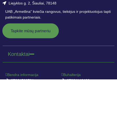
Liejyklos g. 2, Šiauliai, 78148
UAB „Armetlina“ kviečia rangovus, tiekėjus ir projektuotojus tapti
patikimais partneriais.
Tapkite mūsų partneriu
Kontaktai
Bendra informacija
Buhalterija
+37061760791
+37061146466
info@armetlina.lt
buhalterija@armetlina.lt
Pardavimų skyrius
Pirkimų skyrius
+37066580672
+37069879035
pardavimai@armetlina.lt
pirkimai@armetlina.lt