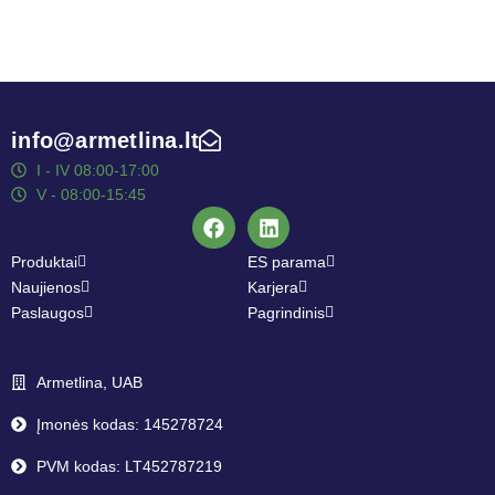
info@armetlina.lt
I - IV 08:00-17:00
V - 08:00-15:45
Produktai
ES parama
Naujienos
Karjera
Paslaugos
Pagrindinis
Armetlina, UAB
Įmonės kodas: 145278724
PVM kodas: LT452787219