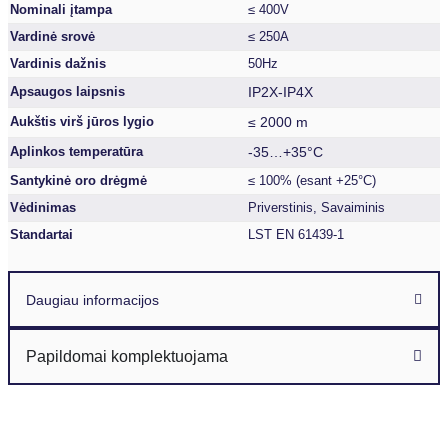
Nominali įtampa
≤ 400V
Vardinė srovė
≤ 250A
Vardinis dažnis
50Hz
IP2X-IP4X
Apsaugos laipsnis
≤ 2000 m
Aukštis virš jūros lygio
-35…+35°C
Aplinkos temperatūra
Santykinė oro drėgmė
≤ 100% (esant +25°C)
Vėdinimas
Priverstinis, Savaiminis
Standartai
LST EN 61439-1
Daugiau informacijos
Papildomai komplektuojama