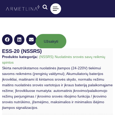
Užsakyti
ESS-20 (NSSRS)
Produkto kategorija:
(NSSRS) Nuolatinės srovės savų reikmių
spintos
Skirta nenutrūkstamos nuolatinės įtampos (24-220V) tiekimui
savoms reikmėms (įrenginių valdymui); Akumuliatorių baterijos
įkrovikliai, maitinami iš kintamos srovės skydo, normaliu režimu
maitins nuolatinės srovės vartotojus ir įkraus bateriją palaikomąjame
režime; Įkrovikliuose numatyta: automatinis įkrovimo/palaikomojo
režimų perjungimas / įkrovimo srovės ribojimo funkcija / įkrovimo
srovės nutrūkimo, įžemėjimo, maksimalios ir minimalios išėjimo
įtampos signalizacijos.