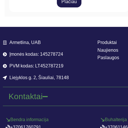
Plačiau
Armetlina, UAB
Produktai
Naujienos
Įmonės kodas: 145278724
Paslaugos
PVM kodas: LT452787219
Liejyklos g. 2, Šiauliai, 78148
Kontaktai
Bendra informacija
Buhalterija
+37061760791
+37061146