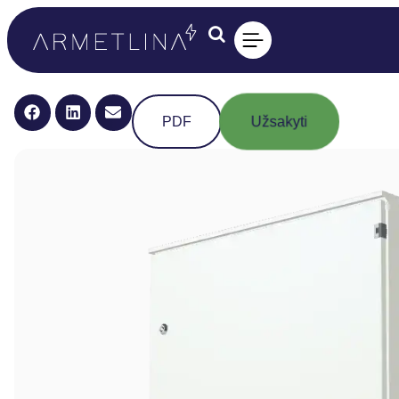
Užsakyti
PDF