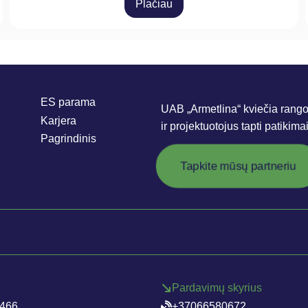
Plačiau
ES parama
UAB „Armetlina“ kviečia rango
Karjera
ir projektuotojus tapti patikima
Pagrindinis
Tapkite mūsų partneriu
Pardavimų skyrius
466
+37066580672