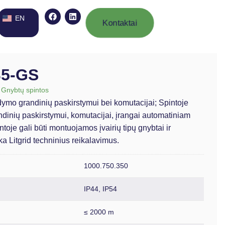
EN
Kontaktai
35-GS
 Gnybtų spintos
ldymo grandinių paskirstymui bei komutacijai; Spintoje
dinių paskirstymui, komutacijai, įrangai automatiniam
intoje gali būti montuojamos įvairių tipų gnybtai ir
ka Litgrid techninius reikalavimus.
1000.750.350
IP44
,
IP54
≤ 2000 m