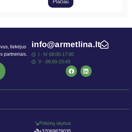
Plačiau
info@armetlina.lt
vus, tiekėjus
is partneriais.
I - IV 08:00-17:00
V - 08:00-15:45
Pirkimų skyrius
+37069879035